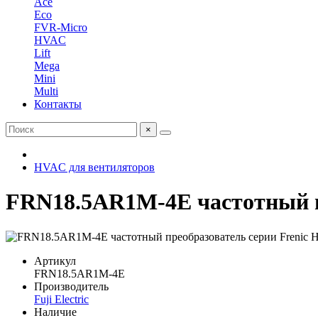
Ace
Eco
FVR-Micro
HVAC
Lift
Mega
Mini
Multi
Контакты
×
HVAC для вентиляторов
FRN18.5AR1M-4E частотный пр
Артикул
FRN18.5AR1M-4E
Производитель
Fuji Electric
Наличие