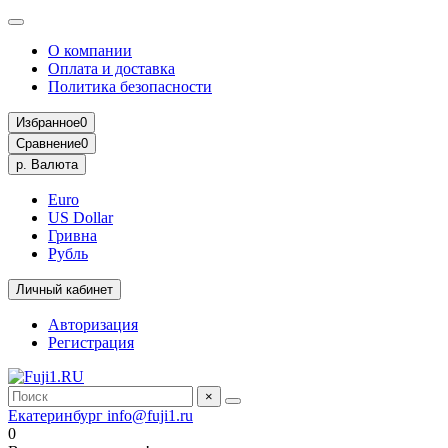
О компании
Оплата и доставка
Политика безопасности
Избранное
0
Сравнение
0
р.
Валюта
Euro
US Dollar
Гривна
Рубль
Личный кабинет
Авторизация
Регистрация
×
Екатеринбург
info@fuji1.ru
0