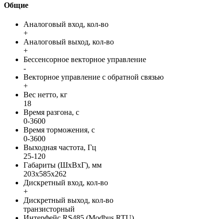
Общие
Аналоговый вход, кол-во
+
Аналоговый выход, кол-во
+
Бессенсорное векторное управление
-
Векторное управление с обратной связью
+
Вес нетто, кг
18
Время разгона, с
0-3600
Время торможения, с
0-3600
Выходная частота, Гц
25-120
Габариты (ШхВхГ), мм
203x585x262
Дискретный вход, кол-во
+
Дискретный выход, кол-во
транзисторный
Интерфейс RS485 (Modbus RTU)