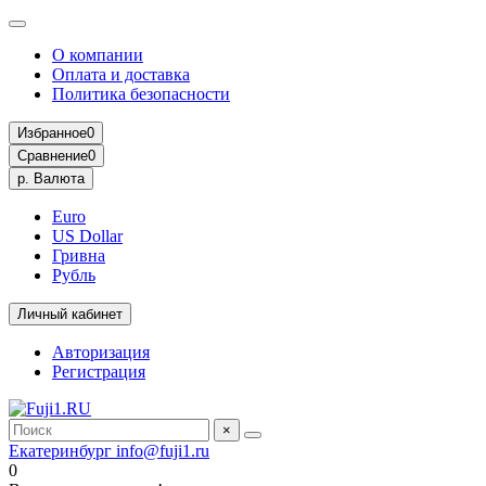
О компании
Оплата и доставка
Политика безопасности
Избранное
0
Сравнение
0
р.
Валюта
Euro
US Dollar
Гривна
Рубль
Личный кабинет
Авторизация
Регистрация
×
Екатеринбург
info@fuji1.ru
0