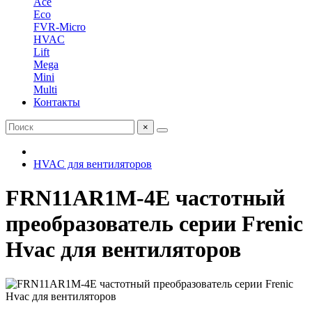
Ace
Eco
FVR-Micro
HVAC
Lift
Mega
Mini
Multi
Контакты
×
HVAC для вентиляторов
FRN11AR1M-4E частотный
преобразователь серии Frenic
Hvac для вентиляторов