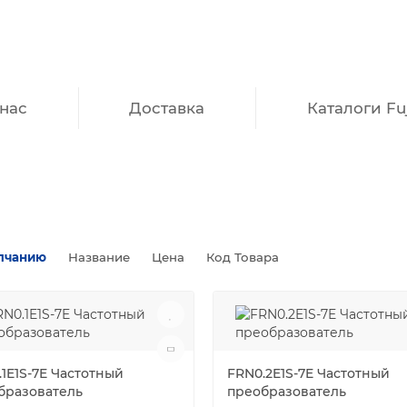
нас
Доставка
Каталоги Fuj
лчанию
Название
Цена
Код Товара
1E1S-7E Частотный
FRN0.2E1S-7E Частотный
бразователь
преобразователь