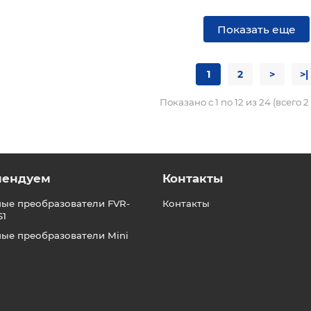
Показать еще
1
2
>
>|
Показано с 1 по 12 из 24 (всего 
мендуем
Контакты
ные преобразователи FVR-
Контакты
S1
ные преобразователи Mini