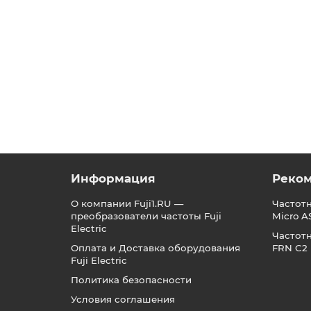
Информация
Реко
О компании Fuji1.RU —
Частот
преобразователи частоты Fuji
Micro A
Electric
Частот
Оплата и Доставка оборудования
FRN C2
Fuji Electric
Политика безопасности
Условия соглашения