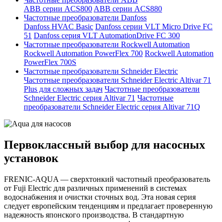
ABB серии ACS800
ABB серии ACS880
Частотные преобразователи Danfoss
Danfoss HVAC Basic
Danfoss серии VLT Micro Drive FC
51
Danfoss серия VLT AutomationDrive FC 300
Частотные преобразователи Rockwell Automation
Rockwell Automation PowerFlex 700
Rockwell Automation
PowerFlex 700S
Частотные преобразователи Schneider Electric
Частотные преобразователи Schneider Electric Altivar 71
Plus для сложных задач
Частотные преобразователи
Schneider Electric серия Altivar 71
Частотные
преобразователи Schneider Electric серия Altivar 71Q
Первоклассный выбор для насосных
установок
FRENIC-AQUA — сверхтонкий частотный преобразователь
от Fuji Electric для различных применений в системах
водоснабжения и очистки сточных вод. Эта новая серия
следует европейским тенденциям и предлагает проверенную
надежность японского производства. В стандартную