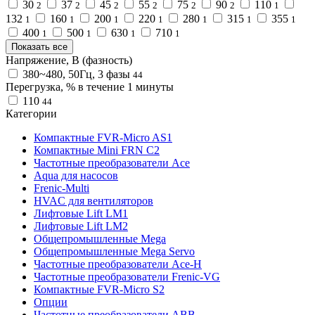
30
37
45
55
75
90
110
2
2
2
2
2
2
1
132
160
200
220
280
315
355
1
1
1
1
1
1
1
400
500
630
710
1
1
1
1
Показать все
Напряжение, В (фазность)
380~480, 50Гц, 3 фазы
44
Перегрузка, % в течение 1 минуты
110
44
Категории
Компактные FVR-Micro AS1
Компактные Mini FRN C2
Частотные преобразователи Ace
Aqua для насосов
Frenic-Multi
HVAC для вентиляторов
Лифтовые Lift LM1
Лифтовые Lift LM2
Общепромышленные Mega
Общепромышленные Mega Servo
Частотные преобразователи Ace-H
Частотные преобразователи Frenic-VG
Компактные FVR-Micro S2
Опции
Частотные преобразователи ABB