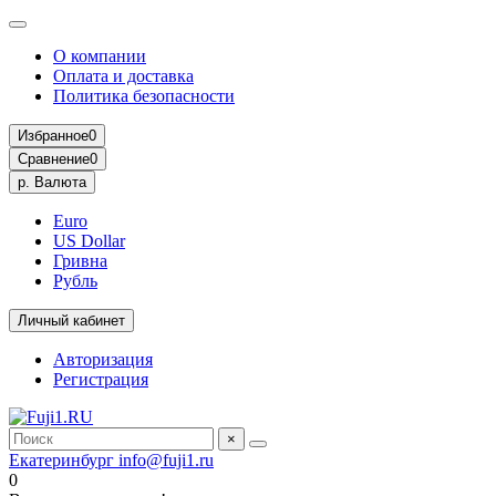
О компании
Оплата и доставка
Политика безопасности
Избранное
0
Сравнение
0
р.
Валюта
Euro
US Dollar
Гривна
Рубль
Личный кабинет
Авторизация
Регистрация
×
Екатеринбург
info@fuji1.ru
0