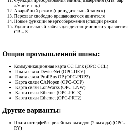
Функция преобразования единиц измерения (кПа, бар,
л/мин и т. д.)
Аварийный режим (принудительный запуск)
Перехват свободно вращающегося двигателя
Новые функции энергосбережения (спящий режим
Удлинительный кабель для дистанционного управления
CB – S
Опции промышленной шины:
Коммуникационная карта CC-Link (OPC-CCL)
Плата связи DeviceNet (OPC-DEV)
Плата связи ProfiBus OP (OPC-PDP2)
Карта связи CANopen (OPC-COP)
Карта связи LonWorks (OPC-LNW)
Карта связи Ethernet (OPC-PRT3)
Карта связи Ethernet (OPC-PRT2)
Другие варианты:
Плата интерфейса релейных выходов (2 выхода) (OPC-
RY)