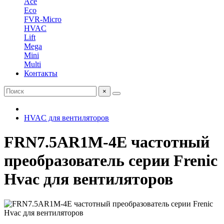
Ace
Eco
FVR-Micro
HVAC
Lift
Mega
Mini
Multi
Контакты
×
HVAC для вентиляторов
FRN7.5AR1M-4E частотный
преобразователь серии Frenic
Hvac для вентиляторов