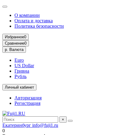
О компании
Оплата и доставка
Политика безопасности
Избранное
0
Сравнение
0
р.
Валюта
Euro
US Dollar
Гривна
Рубль
Личный кабинет
Авторизация
Регистрация
×
Екатеринбург
info@fuji1.ru
0