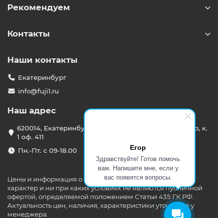
Рекомендуем
Контакты
Наши контакты
Екатеринбург
info@fuji1.ru
Наш адрес
620014, Екатеринбург, Режевской тракт 15 километр, к.
1 оф. 411
Егор
Пн.-Пт. с 09-18.00
Здравствуйте! Готов помочь
вам. Напишите мне, если у
вас появятся вопросы.
Цены и информация о товарах носят информационный
характер и ни при каких условиях не являются публичной
офертой, определяемой положением Статьи 435 ГК РФ.
Актуальность цен, наличия, характеристики уточняйте у
менеджера.