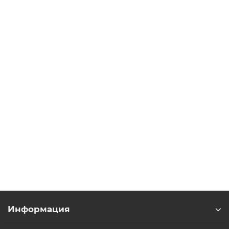
В корзину
FRN75AR1M-4E частотный преобразователь серии
Frenic Hvac для вентиляторов
Уточняйте
428 279 р.
В корзину
Информация