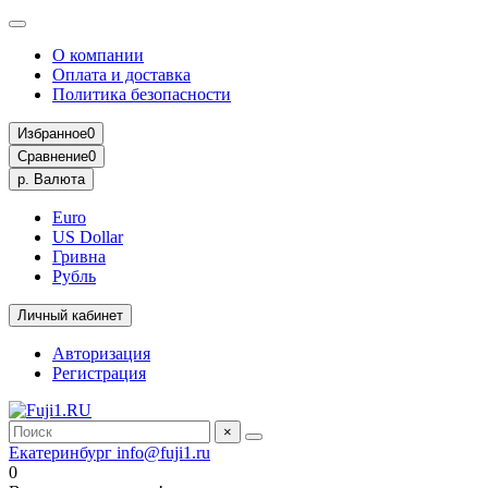
О компании
Оплата и доставка
Политика безопасности
Избранное
0
Сравнение
0
р.
Валюта
Euro
US Dollar
Гривна
Рубль
Личный кабинет
Авторизация
Регистрация
×
Екатеринбург
info@fuji1.ru
0