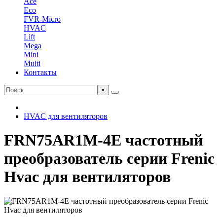
Ace
Eco
FVR-Micro
HVAC
Lift
Mega
Mini
Multi
Контакты
×
HVAC для вентиляторов
FRN75AR1M-4E частотный
преобразователь серии Frenic
Hvac для вентиляторов