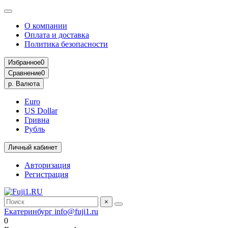
О компании
Оплата и доставка
Политика безопасности
Избранное
0
Сравнение
0
р.
Валюта
Euro
US Dollar
Гривна
Рубль
Личный кабинет
Авторизация
Регистрация
×
Екатеринбург
info@fuji1.ru
0