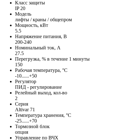
Класс защиты
IP 20
Модель
лифты / краны / общепром
Мощность, кВт
5.5
Напряжение питания, В
200-240
Номинальный ток, А
27.5
Перегрузка, % в течение 1 минуты
150
Рабочая температура, °С
-10......+50
Регулятор
ПИД - регулирование
Релейный выход, кол-во
2
Серия
Altivar 71
Температура хранения, °С
-25......+70
Тормозной блок
опция
Управление по ВЧХ