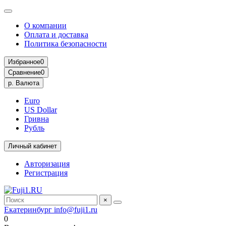
О компании
Оплата и доставка
Политика безопасности
Избранное
0
Сравнение
0
р.
Валюта
Euro
US Dollar
Гривна
Рубль
Личный кабинет
Авторизация
Регистрация
×
Екатеринбург
info@fuji1.ru
0