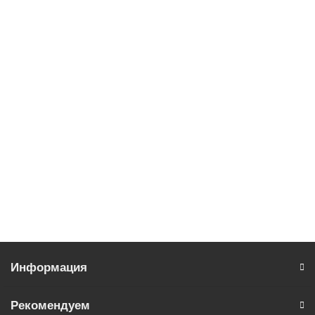
ATV71EXC5C25N Частотный преобразователь
Schneider Electric серия Altivar 71 Plus для сложных
задач
Уточняйте
Запросить цену
Информация
Рекомендуем