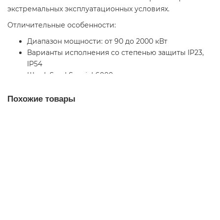
экстремальных эксплуатационных условиях.
Отличительные особенности:
Диапазон мощности: от 90 до 2000 кВт
Варианты исполнения со степенью защиты IP23,
IP54
Шкаф Sarel Spacial 6000
Разъединитель и быстродействующие плавкие
предохранители
Похожие товары
Линейный дроссель или дроссель в звене
постоянного тока
Преобразователь частоты Altivar 71
Графический терминал на двери шкафа с
многострочным дисплеем
Клеммники подключения двигателя и силового
ATV71EXC5C16N Частотный преобразователь
питания
Schneider Electric серия Altivar 71 Plus для сложных
Управление моментом
задач
Динамическое торможение
Уточняйте
Функции безопасности