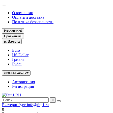
О компании
Оплата и доставка
Политика безопасности
Избранное
0
Сравнение
0
р.
Валюта
Euro
US Dollar
Гривна
Рубль
Личный кабинет
Авторизация
Регистрация
×
Екатеринбург
info@fuji1.ru
0