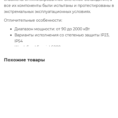
все их компоненты были испытаны и протестированы в
экстремальных эксплуатационных условиях.
Отличительные особенности:
Диапазон мощности: от 90 до 2000 кВт
Варианты исполнения со степенью защиты IP23,
IP54
Шкаф Sarel Spacial 6000
Разъединитель и быстродействующие плавкие
предохранители
Похожие товары
Линейный дроссель или дроссель в звене
постоянного тока
Преобразователь частоты Altivar 71
Графический терминал на двери шкафа с
многострочным дисплеем
Клеммники подключения двигателя и силового
питания
ATV71EXC5C28N4 Частотный преобразователь
Управление моментом
Schneider Electric серия Altivar 71 Plus для сложных
задач
Динамическое торможение