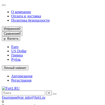
О компании
Оплата и доставка
Политика безопасности
Избранное
0
Сравнение
0
р.
Валюта
Euro
US Dollar
Гривна
Рубль
Личный кабинет
Авторизация
Регистрация
×
Екатеринбург
info@fuji1.ru
0