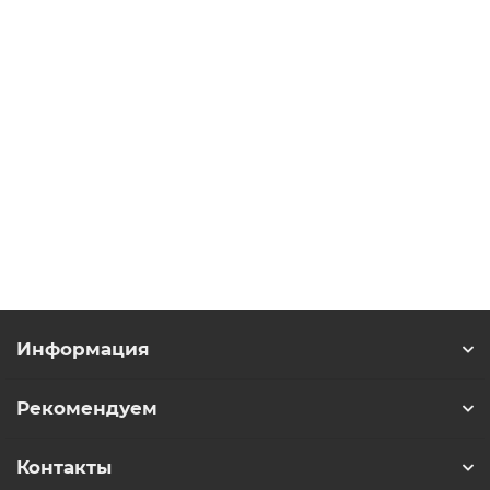
131H5527 FC-
301P37KT4E20H1XXXXXXSXXXXAXBXCXXXXDX Частотный
преобразователь Danfoss универсальная серия VLT
AutomationDrive FC 300
Уточняйте
Запросить цену
Информация
Рекомендуем
Контакты