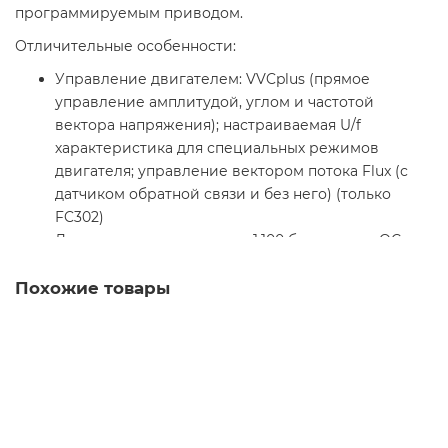
программируемым приводом.
Отличительные особенности:
Управление двигателем: VVCplus (прямое
управление амплитудой, углом и частотой
вектора напряжения); настраиваемая U/f
характеристика для специальных режимов
двигателя; управление вектором потока Flux (с
датчиком обратной связи и без него) (только
FC302)
Диапазон регулирования: 1:100 без датчика ОС,
1:1000 с датчиком ОС
Возможность управления моментом
Похожие товары
Регулируемый по температуре вентилятор
Специальные воздуховоды для охлаждения
приводов большой мощности
Удобный пользовательский интерфейс
Встроенный RS 485
Встроенный логический контроллер SLC
ПИД-регулирование