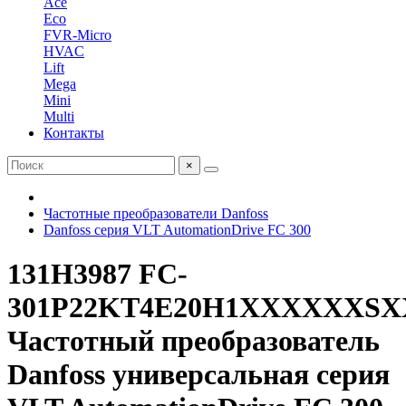
Ace
Eco
FVR-Micro
HVAC
Lift
Mega
Mini
Multi
Контакты
×
Частотные преобразователи Danfoss
Danfoss серия VLT AutomationDrive FC 300
131H3987 FC-
301P22KT4E20H1XXXXXX
Частотный преобразователь
Danfoss универсальная серия