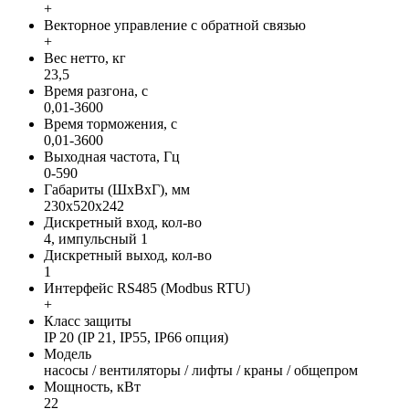
+
Векторное управление с обратной связью
+
Вес нетто, кг
23,5
Время разгона, с
0,01-3600
Время торможения, с
0,01-3600
Выходная частота, Гц
0-590
Габариты (ШхВхГ), мм
230х520х242
Дискретный вход, кол-во
4, импульсный 1
Дискретный выход, кол-во
1
Интерфейс RS485 (Modbus RTU)
+
Класс защиты
IP 20 (IP 21, IP55, IP66 опция)
Модель
насосы / вентиляторы / лифты / краны / общепром
Мощность, кВт
22