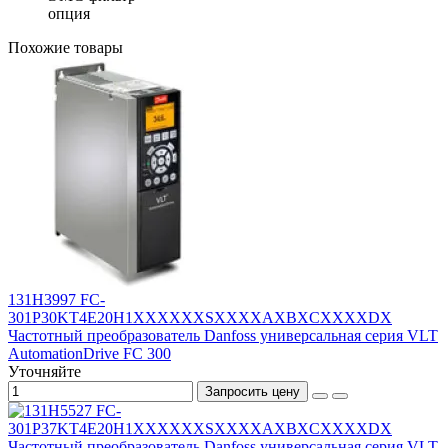
опция
Похожие товары
131H3997 FC-
301P30KT4E20H1XXXXXXSXXXXAXBXCXXXXDX
Частотный преобразователь Danfoss универсальная серия VLT
AutomationDrive FC 300
Уточняйте
Запросить цену