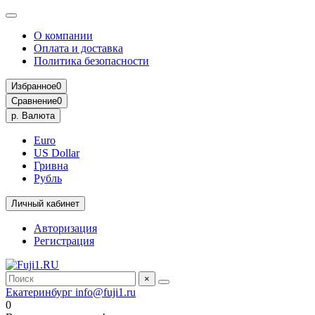
О компании
Оплата и доставка
Политика безопасности
Избранное
0
Сравнение
0
р.
Валюта
Euro
US Dollar
Гривна
Рубль
Личный кабинет
Авторизация
Регистрация
×
Екатеринбург
info@fuji1.ru
0