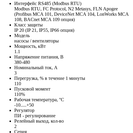
Интерфейс RS485 (Modbus RTU)
Modbus RTU, FC Protocol, N2 Metasys, FLN Apogee
(Profibus MCA 101, DeviceNet MCA 104, LonWorks MCA
108, BACnet MCA 109 опция)
Класс защиты
IP 20 (IP 21, IP55, IP66 опция)
Модель
насосы / вентиляторы
Мощность, кВт
1.1
Напряжение питания, В
380-480
Номинальный ток, А
3
Перегрузка, % в течение 1 минуты
110
Пусковой момент
110%
Рабочая температура, °С
-10.....+50
Регулятор
ПИ - регулирование
Релейный выход, кол-во
2
Серия