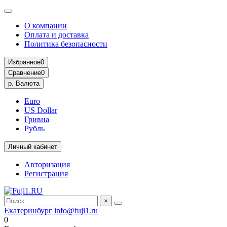
О компании
Оплата и доставка
Политика безопасности
Избранное
0
Сравнение
0
р.
Валюта
Euro
US Dollar
Гривна
Рубль
Личный кабинет
Авторизация
Регистрация
×
Екатеринбург
info@fuji1.ru
0