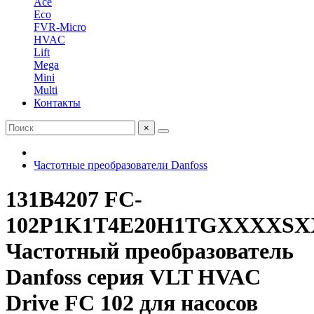
Ace
Eco
FVR-Micro
HVAC
Lift
Mega
Mini
Multi
Контакты
×
Частотные преобразователи Danfoss
131B4207 FC-
102P1K1T4E20H1TGXXXX
Частотный преобразователь
Danfoss серия VLT HVAC
Drive FC 102 для насосов