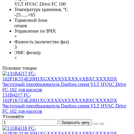
VLT HVAC Drive FC 100
Температура хранения, °С
-25......+65
Тормозной блок
опция
Управление по ВЧХ
+
Фазность (количество фаз)
3
ЭМС фильтр
+
Похожие товары
131B4217 FC-
102P1K5T4E20H1XGXXXXSXXXXAXBXCXXXXDX
Частотный преобразователь Danfoss серия VLT HVAC Drive
FC 102 для насосов
Уточняйте
Запросить цену