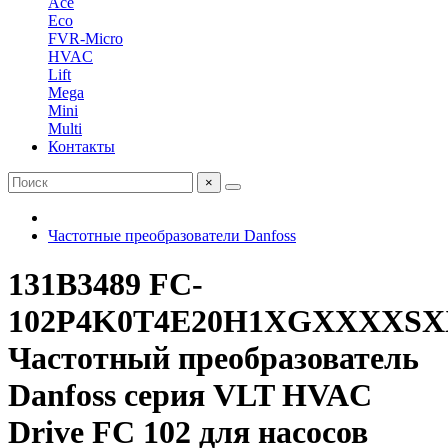
Ace
Eco
FVR-Micro
HVAC
Lift
Mega
Mini
Multi
Контакты
×
Частотные преобразователи Danfoss
131B3489 FC-
102P4K0T4E20H1XGXXXX
Частотный преобразователь
Danfoss серия VLT HVAC
Drive FC 102 для насосов