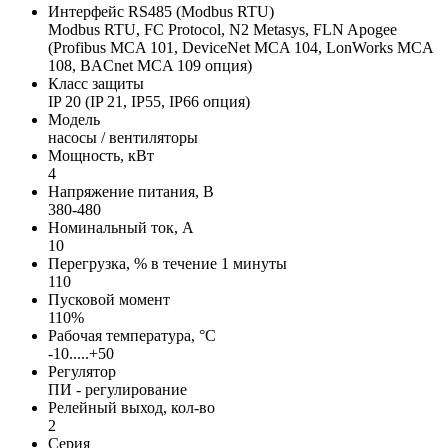
Интерфейс RS485 (Modbus RTU)
Modbus RTU, FC Protocol, N2 Metasys, FLN Apogee
(Profibus MCA 101, DeviceNet MCA 104, LonWorks MCA
108, BACnet MCA 109 опция)
Класс защиты
IP 20 (IP 21, IP55, IP66 опция)
Модель
насосы / вентиляторы
Мощность, кВт
4
Напряжение питания, В
380-480
Номинальный ток, А
10
Перегрузка, % в течение 1 минуты
110
Пусковой момент
110%
Рабочая температура, °С
-10.....+50
Регулятор
ПИ - регулирование
Релейный выход, кол-во
2
Серия