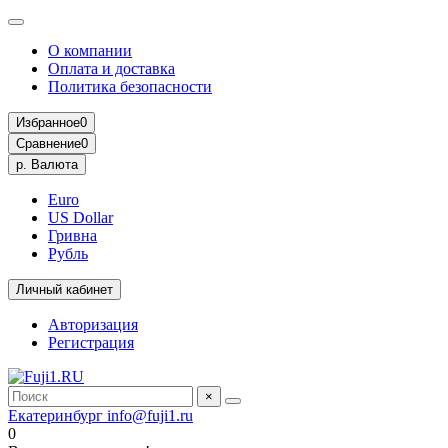
О компании
Оплата и доставка
Политика безопасности
Избранное
0
Сравнение
0
р.
Валюта
Euro
US Dollar
Гривна
Рубль
Личный кабинет
Авторизация
Регистрация
×
Екатеринбург
info@fuji1.ru
0