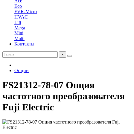
Ace
Eco
FVR-Micro
HVAC
Lift
Mega
Mini
Multi
Контакты
×
Опции
FS21312-78-07 Опция
частотного преобразователя
Fuji Electric