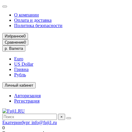
О компании
Оплата и доставка
Политика безопасности
Избранное
0
Сравнение
0
р.
Валюта
Euro
US Dollar
Гривна
Рубль
Личный кабинет
Авторизация
Регистрация
×
Екатеринбург
info@fuji1.ru
0