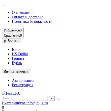
О компании
Оплата и доставка
Политика безопасности
Избранное
0
Сравнение
0
р.
Валюта
Euro
US Dollar
Гривна
Рубль
Личный кабинет
Авторизация
Регистрация
×
Екатеринбург
info@fuji1.ru
0