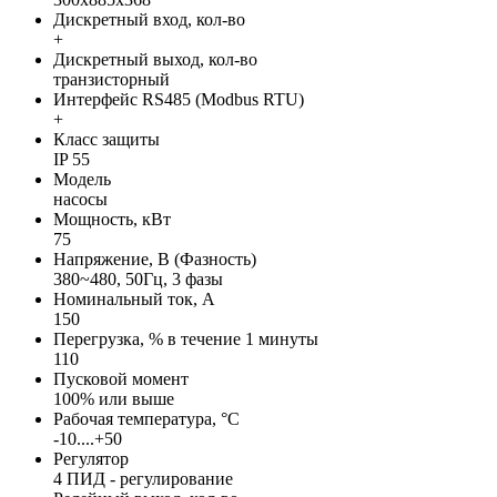
Дискретный вход, кол-во
+
Дискретный выход, кол-во
транзисторный
Интерфейс RS485 (Modbus RTU)
+
Класс защиты
IP 55
Модель
насосы
Мощность, кВт
75
Напряжение, В (Фазность)
380~480, 50Гц, 3 фазы
Номинальный ток, А
150
Перегрузка, % в течение 1 минуты
110
Пусковой момент
100% или выше
Рабочая температура, °С
-10....+50
Регулятор
4 ПИД - регулирование