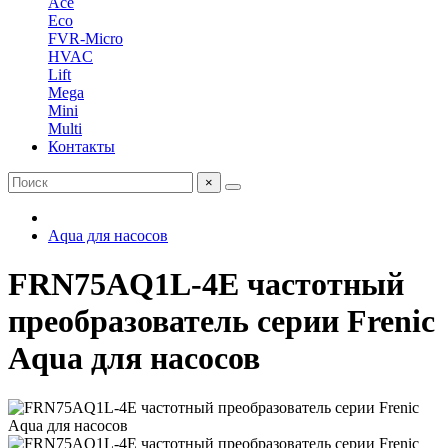
Ace
Eco
FVR-Micro
HVAC
Lift
Mega
Mini
Multi
Контакты
×
Aqua для насосов
FRN75AQ1L-4E частотный
преобразователь серии Frenic
Aqua для насосов