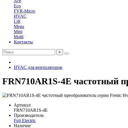
Ace
Eco
FVR-Micro
HVAC
Lift
Mega
Mini
Multi
Контакты
×
HVAC для вентиляторов
FRN710AR1S-4E частотный пре
Артикул
FRN710AR1S-4E
Производитель
Fuji Electric
Наличие