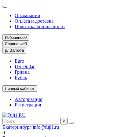
О компании
Оплата и доставка
Политика безопасности
Избранное
0
Сравнение
0
р.
Валюта
Euro
US Dollar
Гривна
Рубль
Личный кабинет
Авторизация
Регистрация
×
Екатеринбург
info@fuji1.ru
0