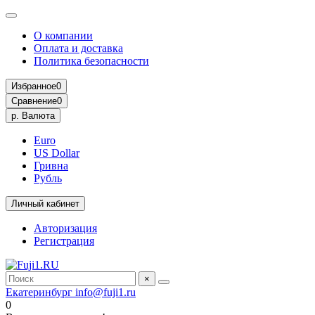
О компании
Оплата и доставка
Политика безопасности
Избранное
0
Сравнение
0
р.
Валюта
Euro
US Dollar
Гривна
Рубль
Личный кабинет
Авторизация
Регистрация
×
Екатеринбург
info@fuji1.ru
0