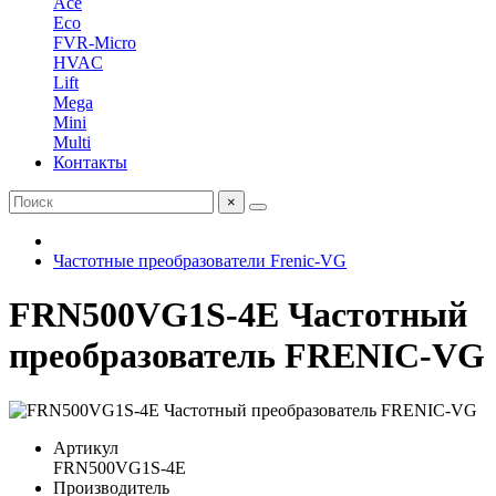
Ace
Eco
FVR-Micro
HVAC
Lift
Mega
Mini
Multi
Контакты
×
Частотные преобразователи Frenic-VG
FRN500VG1S-4E Частотный
преобразователь FRENIC-VG
Артикул
FRN500VG1S-4E
Производитель