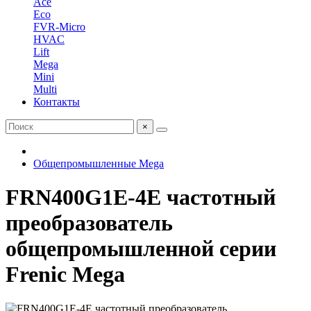
Ace
Eco
FVR-Micro
HVAC
Lift
Mega
Mini
Multi
Контакты
×
Общепромышленные Mega
FRN400G1E-4E частотный
преобразователь
общепромышленной серии
Frenic Mega