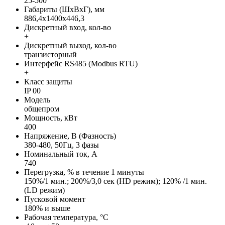
25-500
Габариты (ШхВхГ), мм
886,4x1400x446,3
Дискретный вход, кол-во
+
Дискретный выход, кол-во
транзисторный
Интерфейс RS485 (Modbus RTU)
+
Класс защиты
IP 00
Модель
общепром
Мощность, кВт
400
Напряжение, В (Фазность)
380-480, 50Гц, 3 фазы
Номинальный ток, А
740
Перегрузка, % в течение 1 минуты
150%/1 мин.; 200%/3,0 сек (HD режим); 120% /1 мин.
(LD режим)
Пусковой момент
180% и выше
Рабочая температура, °С