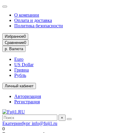
О компании
Оплата и доставка
Политика безопасности
Избранное
0
Сравнение
0
р.
Валюта
Euro
US Dollar
Гривна
Рубль
Личный кабинет
Авторизация
Регистрация
×
Екатеринбург
info@fuji1.ru
0