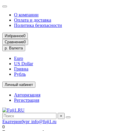
О компании
Оплата и доставка
Политика безопасности
Избранное
0
Сравнение
0
р.
Валюта
Euro
US Dollar
Гривна
Рубль
Личный кабинет
Авторизация
Регистрация
×
Екатеринбург
info@fuji1.ru
0