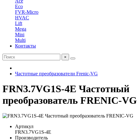
Ace
Eco
FVR-Micro
HVAC
Lift
Mega
Mini
Multi
Контакты
×
Частотные преобразователи Frenic-VG
FRN3.7VG1S-4E Частотный
преобразователь FRENIC-VG
Артикул
FRN3.7VG1S-4E
Производитель