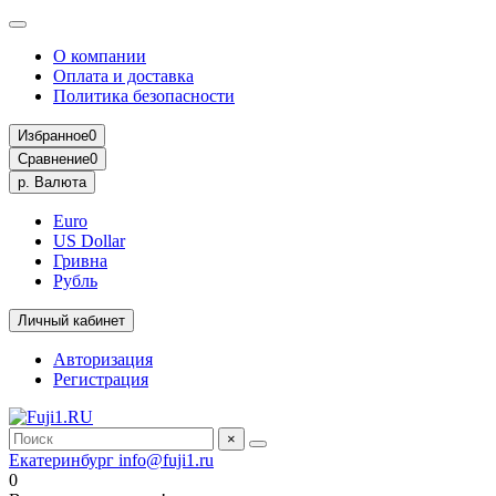
О компании
Оплата и доставка
Политика безопасности
Избранное
0
Сравнение
0
р.
Валюта
Euro
US Dollar
Гривна
Рубль
Личный кабинет
Авторизация
Регистрация
×
Екатеринбург
info@fuji1.ru
0