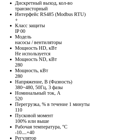
Дискретный выход, кол-во
транзисторный
Интерфейс RS485 (Modbus RTU)
+
Класс защиты
IP 00
Модель
насосы / вентиляторы
Мощность HD, кВт
Не используется
Мощность ND, кВт
280
Мощность, кВт
280
Напряжение, В (Фазность)
380~480, 50Гц, 3 фазы
Номинальный ток, А
520
Перегрузка, % в течение 1 минуты
110
Пусковой момент
100% или выше
Рабочая температура, °С
-10....+40
Регулятор