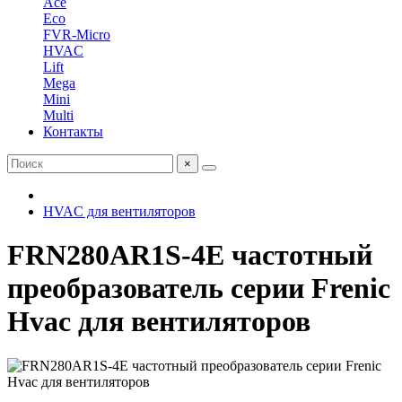
Ace
Eco
FVR-Micro
HVAC
Lift
Mega
Mini
Multi
Контакты
×
HVAC для вентиляторов
FRN280AR1S-4E частотный
преобразователь серии Frenic
Hvac для вентиляторов