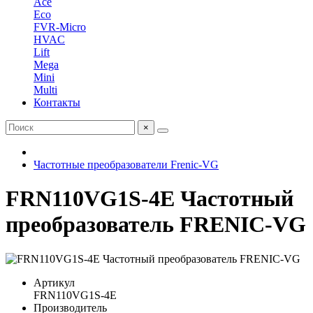
Ace
Eco
FVR-Micro
HVAC
Lift
Mega
Mini
Multi
Контакты
×
Частотные преобразователи Frenic-VG
FRN110VG1S-4E Частотный
преобразователь FRENIC-VG
Артикул
FRN110VG1S-4E
Производитель