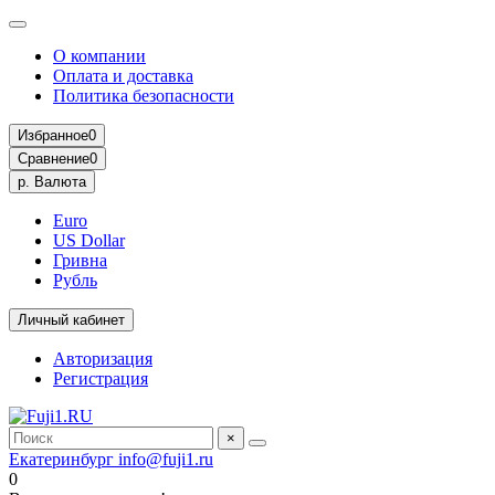
О компании
Оплата и доставка
Политика безопасности
Избранное
0
Сравнение
0
р.
Валюта
Euro
US Dollar
Гривна
Рубль
Личный кабинет
Авторизация
Регистрация
×
Екатеринбург
info@fuji1.ru
0