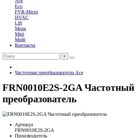
Ace
Eco
FVR-Micro
HVAC
Lift
Mega
Mini
Multi
Контакты
×
Частотные преобразователи Ace
FRN0010E2S-2GA Частотный
преобразователь
Артикул
FRN0010E2S-2GA
Производитель