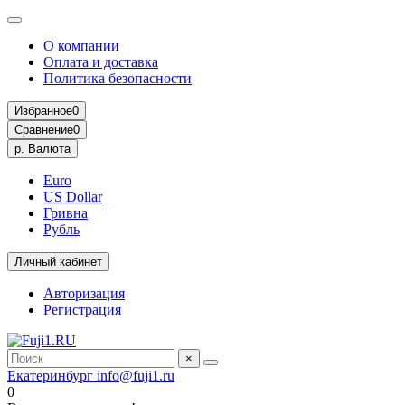
О компании
Оплата и доставка
Политика безопасности
Избранное
0
Сравнение
0
р.
Валюта
Euro
US Dollar
Гривна
Рубль
Личный кабинет
Авторизация
Регистрация
×
Екатеринбург
info@fuji1.ru
0