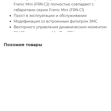
Frenic Mini (FRN-C2) полностью совпадают с
габаритами серии Frenic Mini (FRN-C1)
Прост в эксплуатации и обслуживании
Модификация со встроенным фильтром ЭМС
Векторного управления динамическим моментом
RS485 с протоколом ModBus RTU
ПИД-регулирование
Функция энергосбережения
Похожие товары
Функция компенcации скольжения
Самый быстрый CPU в своем классе
FRN0005C2S-4E частотный преобразователь компактной
серии Frenic Mini (FRN-C2)
Уточняйте
31 668 р.