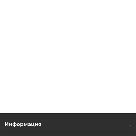
В корзину
FRN0018C2S-4E частотный преобразователь компактной
серии Frenic Mini (FRN-C2)
Уточняйте
65 889 р.
В корзину
Информация