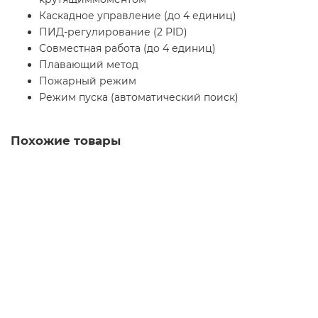
Каскадное управление (до 4 единиц)
ПИД-регулирование (2 PID)
Совместная работа (до 4 единиц)
Плавающий метод
Пожарный режим
Режим пуска (автоматический поиск)
Автоматическое энергосбережение
Настраиваемая логика, мини-ПЛК (200 шагов)
Похожие товары
Автоматическое торможение
Функция пароля
FRN0002E2E-2GAH частотный преобразователь
универсальной серии Frenic Ace-H
Уточняйте