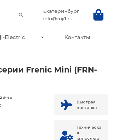
Екатеринбург
info@fuji1.ru
i-Electric
Контакты
рии Frenic Mini (FRN-
2S-4E
Быстрая
c
доставка
Техническа
я
консульта