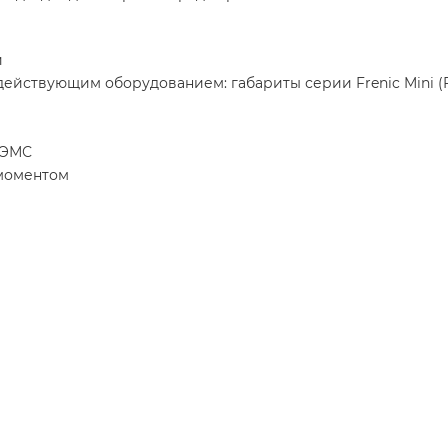
й
ействующим оборудованием: габариты серии Frenic Mini (
 ЭМС
моментом