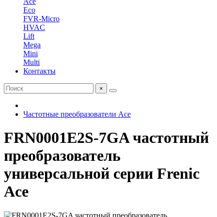
Ace
Eco
FVR-Micro
HVAC
Lift
Mega
Mini
Multi
Контакты
×
Частотные преобразователи Ace
FRN0001E2S-7GA частотный
преобразователь
универсальной серии Frenic
Ace