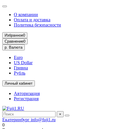
О компании
Оплата и доставка
Политика безопасности
Избранное
0
Сравнение
0
р.
Валюта
Euro
US Dollar
Гривна
Рубль
Личный кабинет
Авторизация
Регистрация
×
Екатеринбург
info@fuji1.ru
0