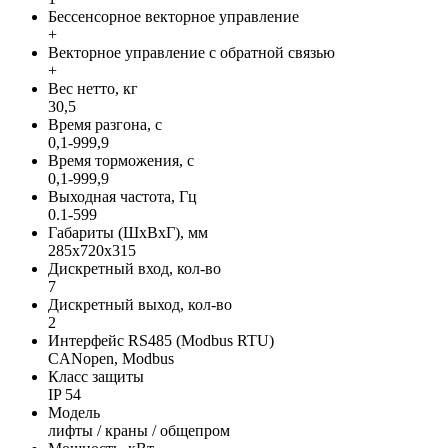
Бессенсорное векторное управление
+
Векторное управление с обратной связью
+
Вес нетто, кг
30,5
Время разгона, с
0,1-999,9
Время торможения, с
0,1-999,9
Выходная частота, Гц
0.1-599
Габариты (ШхВхГ), мм
285х720х315
Дискретный вход, кол-во
7
Дискретный выход, кол-во
2
Интерфейс RS485 (Modbus RTU)
CANopen, Modbus
Класс защиты
IP 54
Модель
лифты / краны / общепром