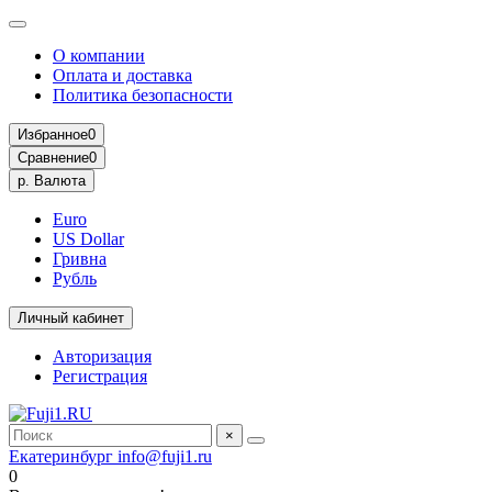
О компании
Оплата и доставка
Политика безопасности
Избранное
0
Сравнение
0
р.
Валюта
Euro
US Dollar
Гривна
Рубль
Личный кабинет
Авторизация
Регистрация
×
Екатеринбург
info@fuji1.ru
0