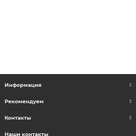
ATV71HU75Y Частотный преобразователь Schneider
Electric общепромышленная серия Altivar 71
Уточняйте
Запросить цену
Информация
Рекомендуем
Контакты
Наши контакты