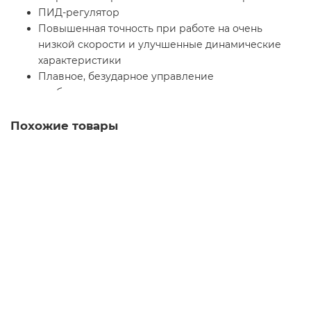
ПИД-регулятор
Повышенная точность при работе на очень
низкой скорости и улучшенные динамические
характеристики
Плавное, безударное управление
несбалансированными механизмами с помощью
системы адаптации мощности (Energy Adaptation
System - ENA)
Похожие товары
Расширенный диапазон выходной частоты для
высокоскоростных двигателей
ATV71HU22Y Частотный преобразователь Schneider
Electric общепромышленная серия Altivar 71
Уточняйте
Запросить цену