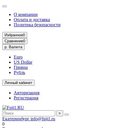
О компании
Оплата и доставка
Политика безопасности
Избранное
0
Сравнение
0
р.
Валюта
Euro
US Dollar
Гривна
Рубль
Личный кабинет
Авторизация
Регистрация
×
Екатеринбург
info@fuji1.ru
0