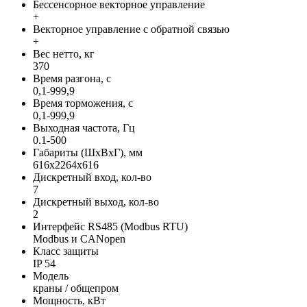
Бессенсорное векторное управление
+
Векторное управление с обратной связью
+
Вес нетто, кг
370
Время разгона, с
0,1-999,9
Время торможения, с
0,1-999,9
Выходная частота, Гц
0.1-500
Габариты (ШхВхГ), мм
616х2264х616
Дискретный вход, кол-во
7
Дискретный выход, кол-во
2
Интерфейс RS485 (Modbus RTU)
Modbus и CANopen
Класс защиты
IP 54
Модель
краны / общепром
Мощность, кВт