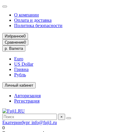
О компании
Оплата и доставка
Политика безопасности
Избранное
0
Сравнение
0
р.
Валюта
Euro
US Dollar
Гривна
Рубль
Личный кабинет
Авторизация
Регистрация
×
Екатеринбург
info@fuji1.ru
0