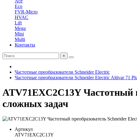
Ace
Eco
FVR-Micro
HVAC
Lift
Mega
Mini
Multi
Контакты
×
Частотные преобразователи Schneider Electric
Частотные преобразователи Schneider Electric Altivar 71 P
ATV71EXC2С13Y Частотный прео
сложных задач
Артикул
ATV71EXC2С13Y