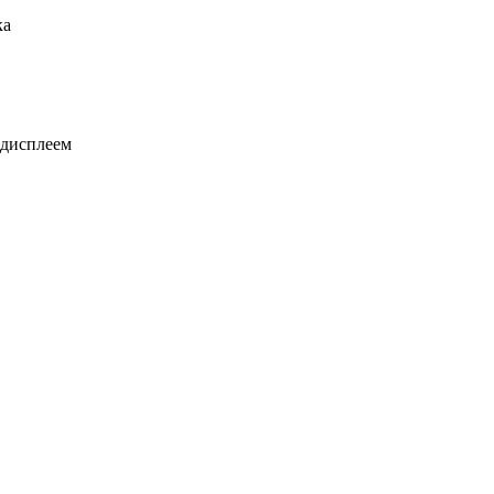
ка
 дисплеем