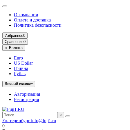
О компании
Оплата и доставка
Политика безопасности
Избранное
0
Сравнение
0
р.
Валюта
Euro
US Dollar
Гривна
Рубль
Личный кабинет
Авторизация
Регистрация
×
Екатеринбург
info@fuji1.ru
0