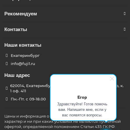
Рекомендуем
Контакты
Наши контакты
Екатеринбург
info@fuji1.ru
Наш адрес
620014, Екатеринбург, Режевской тракт 15 километр, к.
1 оф. 411
Егор
Пн.-Пт. с 09-18.00
Здравствуйте! Готов помочь
вам. Напишите мне, если у
вас появятся вопросы.
Цены и информация о товарах носят информационный
характер и ни при каких условиях не являются публичной
офертой, определяемой положением Статьи 435 ГК РФ.