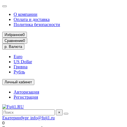
О компании
Оплата и доставка
Политика безопасности
Избранное
0
Сравнение
0
р.
Валюта
Euro
US Dollar
Гривна
Рубль
Личный кабинет
Авторизация
Регистрация
×
Екатеринбург
info@fuji1.ru
0