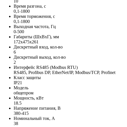
10
Время разгона, с
0,1-1800
Время торможения, с
0,1-1800
Выходная частота, Гц
0-500
Габариты (ШхВхГ), мм
172х475х261
Дискретный вход, кол-во
6
Дискретный выход, кол-во
2
Интерфейс RS485 (Modbus RTU)
RS485, Profibus DP, EtherNet/IP, Modbus/TCP, Profinet
Класс защиты
IP21
Модель
общепром
Мощность, кВт
18.5
Напряжение питания, В
380-415
Номинальный ток, А
38