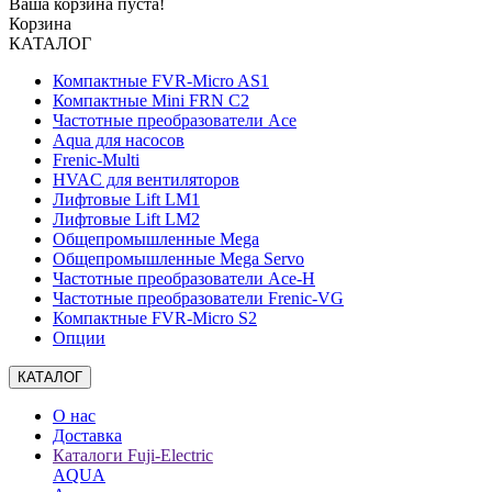
Ваша корзина пуста!
Корзина
КАТАЛОГ
Компактные FVR-Micro AS1
Компактные Mini FRN C2
Частотные преобразователи Ace
Aqua для насосов
Frenic-Multi
HVAC для вентиляторов
Лифтовые Lift LM1
Лифтовые Lift LM2
Общепромышленные Mega
Общепромышленные Mega Servo
Частотные преобразователи Ace-H
Частотные преобразователи Frenic-VG
Компактные FVR-Micro S2
Опции
КАТАЛОГ
О нас
Доставка
Каталоги Fuji-Electric
AQUA