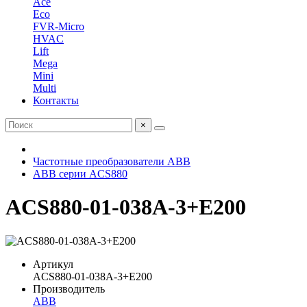
Ace
Eco
FVR-Micro
HVAC
Lift
Mega
Mini
Multi
Контакты
×
Частотные преобразователи ABB
ABB серии ACS880
ACS880-01-038A-3+E200
Артикул
ACS880-01-038A-3+E200
Производитель
ABB