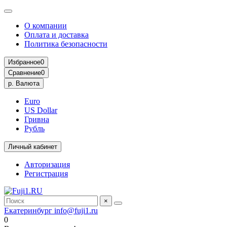
О компании
Оплата и доставка
Политика безопасности
Избранное
0
Сравнение
0
р.
Валюта
Euro
US Dollar
Гривна
Рубль
Личный кабинет
Авторизация
Регистрация
×
Екатеринбург
info@fuji1.ru
0