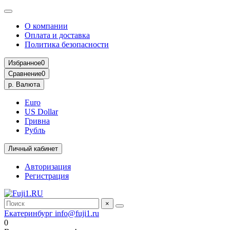
О компании
Оплата и доставка
Политика безопасности
Избранное
0
Сравнение
0
р.
Валюта
Euro
US Dollar
Гривна
Рубль
Личный кабинет
Авторизация
Регистрация
×
Екатеринбург
info@fuji1.ru
0