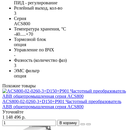
ПИД - регулирование
Релейный выход, кол-во
3
Серия
ACS800
Температура хранения, °С
-40.....+70
Тормозной блок
опция
Управление по ВЧХ
-
Фазность (количество фаз)
3
ЭМС фильтр
опция
Похожие товары
ACS800-02-0260-3+D150+P901 Частотный преобразователь
ABB общепромышленная серия ACS800
Уточняйте
1 148 496 р.
В корзину