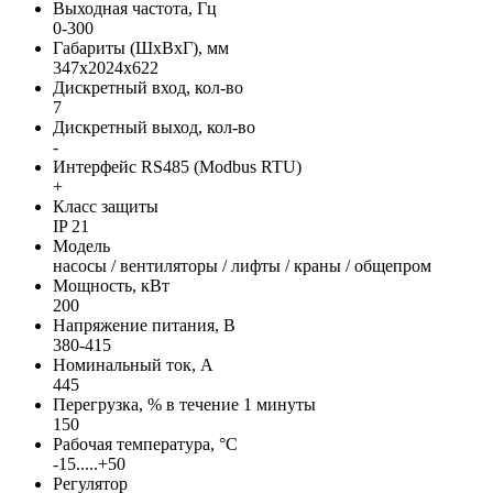
Выходная частота, Гц
0-300
Габариты (ШхВхГ), мм
347x2024x622
Дискретный вход, кол-во
7
Дискретный выход, кол-во
-
Интерфейс RS485 (Modbus RTU)
+
Класс защиты
IP 21
Модель
насосы / вентиляторы / лифты / краны / общепром
Мощность, кВт
200
Напряжение питания, В
380-415
Номинальный ток, А
445
Перегрузка, % в течение 1 минуты
150
Рабочая температура, °С
-15.....+50
Регулятор