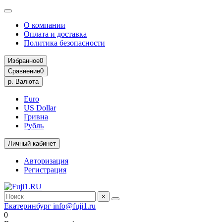
О компании
Оплата и доставка
Политика безопасности
Избранное
0
Сравнение
0
р.
Валюта
Euro
US Dollar
Гривна
Рубль
Личный кабинет
Авторизация
Регистрация
×
Екатеринбург
info@fuji1.ru
0