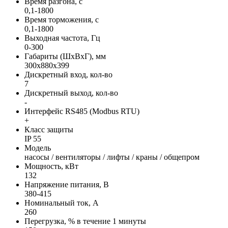
Время разгона, с
0,1-1800
Время торможения, с
0,1-1800
Выходная частота, Гц
0-300
Габариты (ШхВхГ), мм
300x880x399
Дискретный вход, кол-во
7
Дискретный выход, кол-во
-
Интерфейс RS485 (Modbus RTU)
+
Класс защиты
IP 55
Модель
насосы / вентиляторы / лифты / краны / общепром
Мощность, кВт
132
Напряжение питания, В
380-415
Номинальный ток, А
260
Перегрузка, % в течение 1 минуты