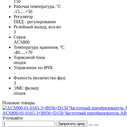
150
Рабочая температура, °С
-15.....+50
Регулятор
ПИД - регулирование
Релейный выход, кол-во
3
Серия
ACS800
Температура хранения, °С
-40.....+70
Тормозной блок
опция
Управление по ВЧХ
-
Фазность (количество фаз)
3
ЭМС фильтр
опция
Похожие товары
ACS800-01-0165-3+B056+D150 Частотный преобразователь A
Уточняйте
Запросить цену