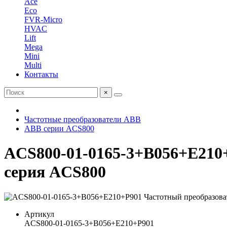
Ace
Eco
FVR-Micro
HVAC
Lift
Mega
Mini
Multi
Контакты
×
Частотные преобразователи ABB
ABB серии ACS800
ACS800-01-0165-3+B056+E210
серия ACS800
Артикул
ACS800-01-0165-3+B056+E210+P901