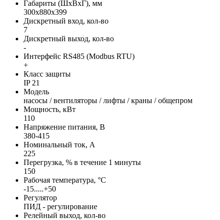
Габариты (ШхВхГ), мм
300x880x399
Дискретный вход, кол-во
7
Дискретный выход, кол-во
-
Интерфейс RS485 (Modbus RTU)
+
Класс защиты
IP 21
Модель
насосы / вентиляторы / лифты / краны / общепром
Мощность, кВт
110
Напряжение питания, В
380-415
Номинальный ток, А
225
Перегрузка, % в течение 1 минуты
150
Рабочая температура, °С
-15.....+50
Регулятор
ПИД - регулирование
Релейный выход, кол-во