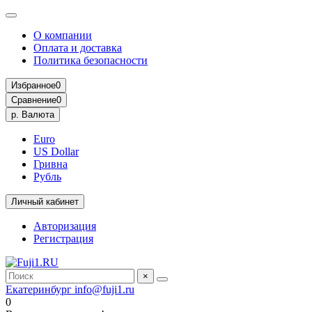
О компании
Оплата и доставка
Политика безопасности
Избранное
0
Сравнение
0
р.
Валюта
Euro
US Dollar
Гривна
Рубль
Личный кабинет
Авторизация
Регистрация
×
Екатеринбург
info@fuji1.ru
0