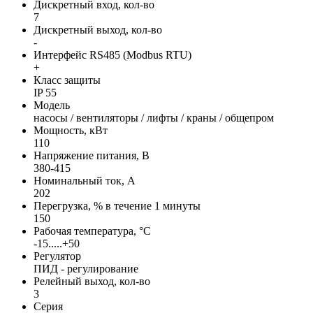
Дискретный вход, кол-во
7
Дискретный выход, кол-во
-
Интерфейс RS485 (Modbus RTU)
+
Класс защиты
IP 55
Модель
насосы / вентиляторы / лифты / краны / общепром
Мощность, кВт
110
Напряжение питания, В
380-415
Номинальный ток, А
202
Перегрузка, % в течение 1 минуты
150
Рабочая температура, °С
-15.....+50
Регулятор
ПИД - регулирование
Релейный выход, кол-во
3
Серия