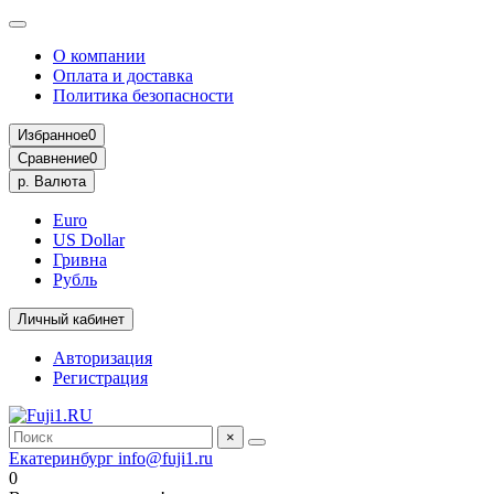
О компании
Оплата и доставка
Политика безопасности
Избранное
0
Сравнение
0
р.
Валюта
Euro
US Dollar
Гривна
Рубль
Личный кабинет
Авторизация
Регистрация
×
Екатеринбург
info@fuji1.ru
0