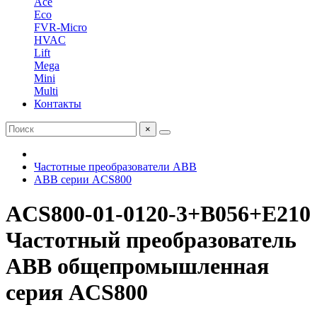
Ace
Eco
FVR-Micro
HVAC
Lift
Mega
Mini
Multi
Контакты
×
Частотные преобразователи ABB
ABB серии ACS800
ACS800-01-0120-3+B056+E210
Частотный преобразователь
ABB общепромышленная
серия ACS800