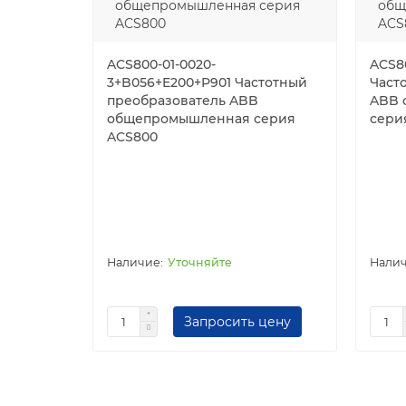
ACS800-01-0020-
ACS8
3+B056+E200+P901 Частотный
Част
преобразователь ABB
ABB 
общепромышленная серия
сери
ACS800
Уточняйте
Запросить цену