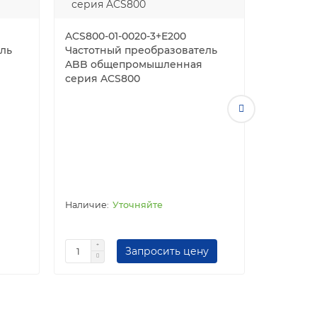
ACS800-01-0020-3+E200
ль
Частотный преобразователь
ABB общепромышленная
серия ACS800
ACS800-0
Частотн
ABB об
серия A
Уточняйте
Запросить цену