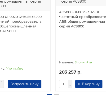
ACS800-01-0025-3+P901
00-01-0020-3+B056+E200
Частотный преобразовате
отный преобразователь
ABB общепромышленная
общепромышленная
серия ACS800
я ACS800
Уточняйте
Уточняйте
203 257 р.
Запросить цену
В корзину