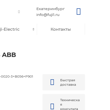
Екатеринбург
info@fuji1.ru
i-Electric
Контакты
ь ABB
-0020-3+B056+P901
Быстрая
доставка
Техническа
я
консульта