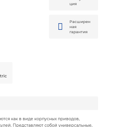
ция
Расширен
ная
гарантия
tric
тся как в виде корпусных приводов,
дулей. Представляют собой универсальные,