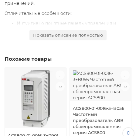
применений.
Отличительные особенности:
Интуитивно понятные панель управления и
программные средства
Показать описание полностью
Усовершенствованный алгоритм прямого
управления моментом двигателя для точного
регулирования в замкнутых и разомкнутых
системах регулирования
Похожие товары
Упрощенное параметрирование за счет
встроенных функций обеспечения безопасности
Возможности подключения к сетям
автоматизации по основным протоколам
передачи данных
Простота конфигурирования и ввода в
эксплуатацию благодаря наличию съемного блока
ACS800-01-0016-3+B056
памяти
Частотный
преобразователь ABB
Функции оптимизации энергопотребления и
общепромышленная
возможность его мониторинга
серия ACS800
Встроенные ПИД-регуляторы процесса
ACS800-01-0016-3+P901