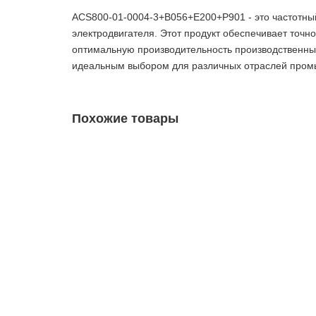
ACS800-01-0004-3+B056+E200+P901 - это частотны
электродвигателя. Этот продукт обеспечивает точн
оптимальную производительность производственны
идеальным выбором для различных отраслей пром
Похожие товары
ACS800-01-0005-3+E200+P901 Частотный преобр
Уточняйте
Запросить цену