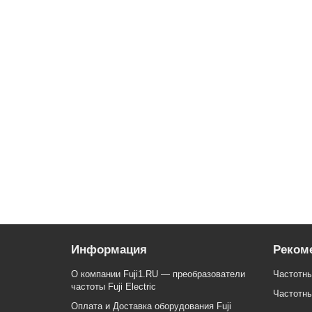
ACS800-01-0005-3 Частотный преобразователь 
Уточняйте
Запросить цену
Информация
Реком
О компании Fuji1.RU — преобразователи
Частотны
частоты Fuji Electric
Частотны
Оплата и Доставка оборудования Fuji