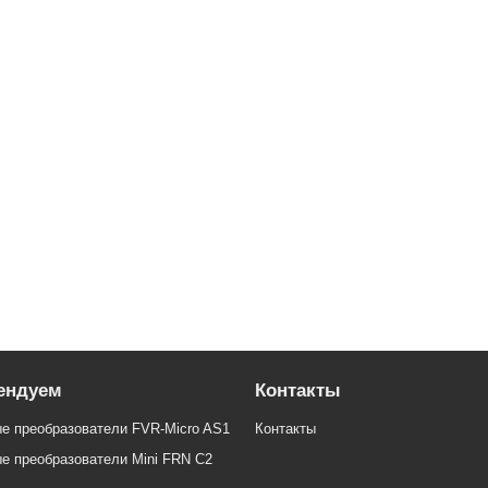
ABB общепромышленная серия ACS800
ендуем
Контакты
е преобразователи FVR-Micro AS1
Контакты
е преобразователи Mini FRN C2