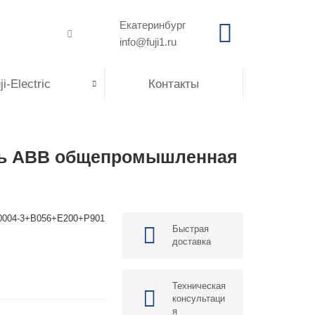
Екатеринбург
info@fuji1.ru
i-Electric
Контакты
ель ABB общепромышленная
0004-3+B056+E200+P901
Быстрая
доставка
Техническая
консультаци
я