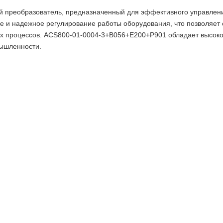
й преобразователь, предназначенный для эффективного управлени
ое и надежное регулирование работы оборудования, что позволяет
х процессов. ACS800-01-0004-3+B056+E200+P901 обладает высоко
ышленности.
азователь ABB общепромышленная серия ACS800