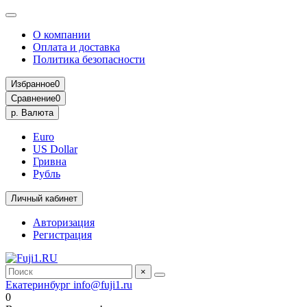
О компании
Оплата и доставка
Политика безопасности
Избранное
0
Сравнение
0
р.
Валюта
Euro
US Dollar
Гривна
Рубль
Личный кабинет
Авторизация
Регистрация
×
Екатеринбург
info@fuji1.ru
0