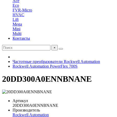
Ace
Eco
FVR-Micro
HVAC
Lift
Mega
Mini
Multi
Контакты
×
Частотные преобразователи Rockwell Automation
Rockwell Automation PowerFlex 700S
20DD300A0ENNBNANE
Артикул
20DD300A0ENNBNANE
Производитель
Rockwell Automation