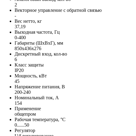
2
Векторное управление с обратной связью
-
Вес нетто, кг
37,19
Выходная частота, Гц
0-400
Габариты (ШхВхГ), мм
850x436x276
Дискретный вход, кол-во
6
Класс защиты
IP20
Мощность, кВт
45
Напряжение питания, В
200-240
Номинальный ток, А
154
Применение
общепром
Рабочая температура, °С
0......50
Регулятор
U/f-регулирование