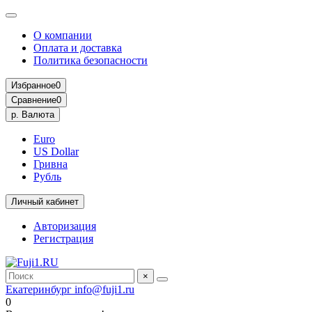
О компании
Оплата и доставка
Политика безопасности
Избранное
0
Сравнение
0
р.
Валюта
Euro
US Dollar
Гривна
Рубль
Личный кабинет
Авторизация
Регистрация
×
Екатеринбург
info@fuji1.ru
0