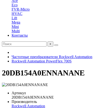
Ace
Eco
FVR-Micro
HVAC
Lift
Mega
Mini
Multi
Контакты
×
Частотные преобразователи Rockwell Automation
Rockwell Automation PowerFlex 700S
20DB154A0ENNANANE
Артикул
20DB154A0ENNANANE
Производитель
Rockwell Automation