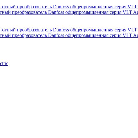
реобразователь Danfoss общепромышленная серия VLT Auto
реобразователь Danfoss общепромышленная серия VLT Auto
tric