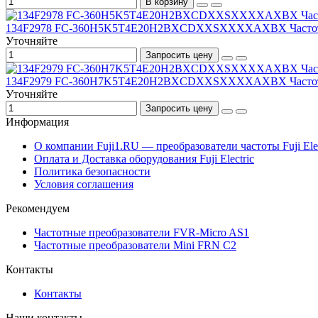
В корзину
134F2978 FC-360H5K5T4E20H2BXCDXXSXXXXAXBX Частотный п
Уточняйте
Запросить цену
134F2979 FC-360H7K5T4E20H2BXCDXXSXXXXAXBX Частотный п
Уточняйте
Запросить цену
Информация
О компании Fuji1.RU — преобразователи частоты Fuji Elec
Оплата и Доставка оборудования Fuji Electric
Политика безопасности
Условия соглашения
Рекомендуем
Частотные преобразователи FVR-Micro AS1
Частотные преобразователи Mini FRN C2
Контакты
Контакты
Наши контакты