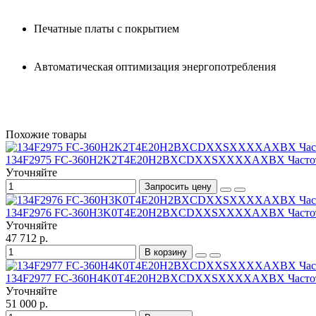
Печатные платы с покрытием
Автоматическая оптимизация энергопотребления
Похожие товары
134F2975 FC-360H2K2T4E20H2BXCDXXSXXXXAXBX Частотный п
Уточняйте
Запросить цену
134F2976 FC-360H3K0T4E20H2BXCDXXSXXXXAXBX Частотный п
Уточняйте
47 712 р.
В корзину
134F2977 FC-360H4K0T4E20H2BXCDXXSXXXXAXBX Частотный п
Уточняйте
51 000 р.