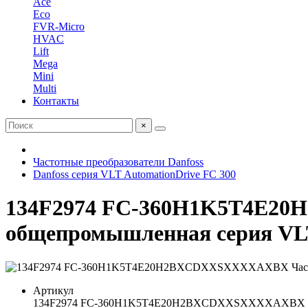
Ace
Eco
FVR-Micro
HVAC
Lift
Mega
Mini
Multi
Контакты
×
Частотные преобразователи Danfoss
Danfoss серия VLT AutomationDrive FC 300
134F2974 FC-360H1K5T4E20
общепромышленная серия VLT
Артикул
134F2974 FC-360H1K5T4E20H2BXCDXXSXXXXAXBX