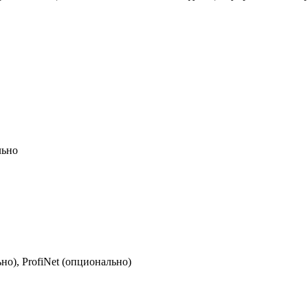
льно
но), ProfiNet (опционально)