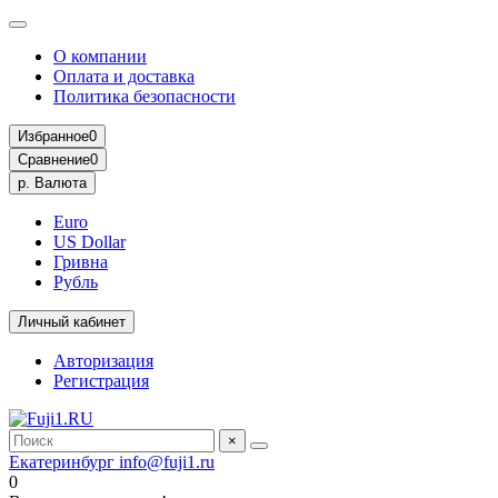
О компании
Оплата и доставка
Политика безопасности
Избранное
0
Сравнение
0
р.
Валюта
Euro
US Dollar
Гривна
Рубль
Личный кабинет
Авторизация
Регистрация
×
Екатеринбург
info@fuji1.ru
0