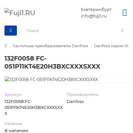
Екатеринбург
info@fuji1.ru
Частотные преобразователи Danfoss
Danfoss серии VLT M
132F0058 FC-
051P11KT4E20H3BXCXXXSXXX
Артикул
Производитель
132F0058 FC-
Danfoss
051P11KT4E20H3BXCXXXSXX
X
Наличие
В наличии