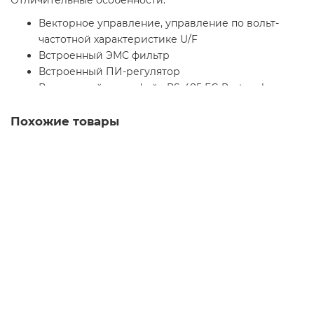
Отличительные особенности:
Векторное управление, управление по вольт-
частотной характеристике U/F
Встроенный ЭМС фильтр
Встроенный ПИ-регулятор
Встроенный интерфейс RS-485 FC-Protocol,
Modbus RTU
Автоматическая оптимизация энергопотребления
Похожие товары
(АЕО)
Автоматическая адаптация к двигателю
Встроенный программируемый логический
контроллер
132F0059 FC-051P15KT4E20H3BXCXXXSXXX
150% перегрузка в течении 1 минуты
Уточняйте
Электронное тепловое реле
Возможность снятия и установки панели
87 659 р.
управления во время работы, функция
копирования
В корзину