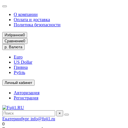
О компании
Оплата и доставка
Политика безопасности
Избранное
0
Сравнение
0
р.
Валюта
Euro
US Dollar
Гривна
Рубль
Личный кабинет
Авторизация
Регистрация
×
Екатеринбург
info@fuji1.ru
0