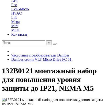
Ace
Eco
FVR-Micro
HVAC
Lift
Mega
Mini
Multi
Контакты
×
Частотные преобразователи Danfoss
Danfoss серии VLT Micro Drive FC 51
132B0121 монтажный набор
для повышения уровня
защиты до IP21, NEMA M5